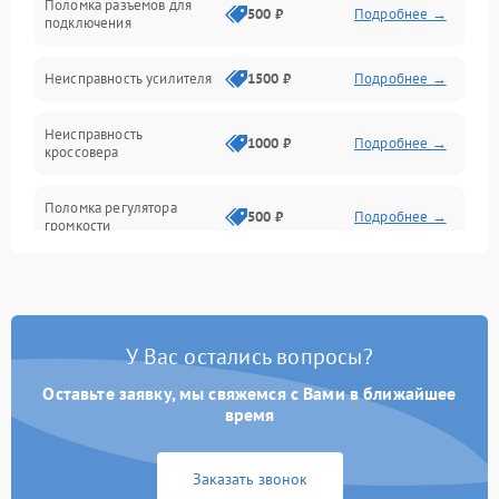
Поломка разъемов для
500 ₽
Подробнее →
подключения
Неисправность усилителя
1500 ₽
Подробнее →
Неисправность
1000 ₽
Подробнее →
кроссовера
Поломка регулятора
500 ₽
Подробнее →
громкости
Неисправность системы
1000 ₽
Подробнее →
защиты от перегрузок
У Вас остались вопросы?
Поломка системы
автоматического
1000 ₽
Подробнее →
отключения
Оставьте заявку, мы свяжемся с Вами в ближайшее
время
Неисправность системы
защиты от короткого
1000 ₽
Подробнее →
Заказать звонок
замыкания