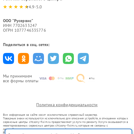
4.9-5.0
ООО "Русервис"
ИНН 7702633247
ОГРН 1077746335776
Поделиться в соц. сетях:
Мы принимаем
все формы оплаты
Политика конфиденциальности
Вся информация на сайте носит исключительно справочный характер.
Товарные знаки используются исключительно для описания устройств, в отношении которых
сервисные центры cht.sony-fixim.ru предоставляют услуги по ремонту. Услуги оказываются в
неавторизованных сервисных центрах cht.sony-fixim.ru, которые не связаны с
правообладателями товарных знаков или их официальными представителями.
Ремонт осуществляется для устройств, уже введенных в гражданский оборот в соответствии