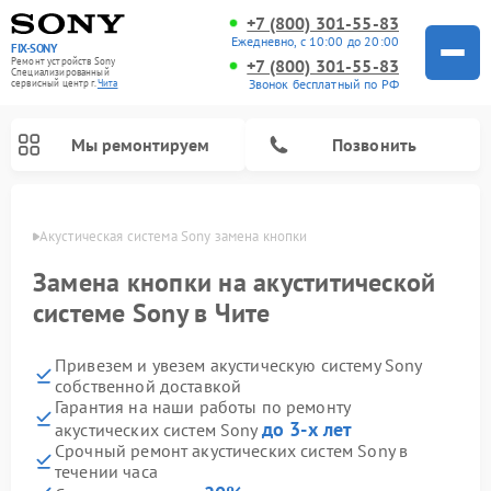
+7 (800) 301-55-83
Ежедневно, с 10:00 до 20:00
FIX-SONY
Ремонт устройств Sony
+7 (800) 301-55-83
Специализированный
Звонок бесплатный по РФ
cервисный центр г.
Чита
Мы ремонтируем
Позвонить
 Чите
Акустическая система Sony замена кнопки
Замена кнопки на акуститической
системе Sony в Чите
Привезем и увезем акустическую систему Sony
собственной доставкой
Гарантия на наши работы по ремонту
до 3-х лет
акустических систем Sony
Ремонт проигрывателей винила Sony
Ремонт микшерных пультов Sony
Ремонт игровых приставок Sony
Ремонт домашних кинотеатров Sony
Срочный ремонт акустических систем Sony в
течении часа