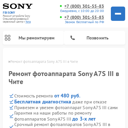
+7 (800) 301-55-83
Ежедневно, с 10:00 до 20:00
FIX-SONY
Ремонт устройств Sony
+7 (800) 301-55-83
Специализированный
Звонок бесплатный по РФ
cервисный центр г.
Чита
Мы ремонтируем
Позвонить
 Чите
Ремонт фотоаппарата Sony A7S III в Чите
Ремонт фотоаппарата Sony A7S III в
Чите
от 480 руб.
Стоимость ремонта
Бесплатная диагностика
даже при отказе
Привезем и увезем фотоаппарат Sony A7S III сами
Гарантия на наши работы по ремонту
Ремонт проигрывателей винила Sony
Ремонт микшерных пультов Sony
Ремонт игровых приставок Sony
Ремонт акустических систем Sony
Ремонт домашних кинотеатров Sony
до 3-х лет
фотоаппаратов Sony A7S III
Срочный ремонт фотоаппаратов Sony A7S III в