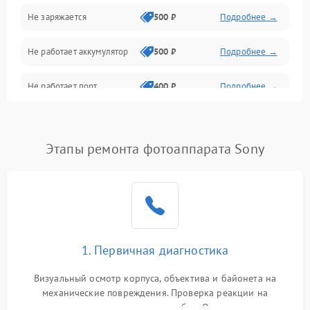
Не заряжается
500 ₽
Подробнее →
Объективы
Не работает аккумулятор
500 ₽
Подробнее →
Программные сбои
Не работает порт
400 ₽
Подробнее →
Коммуникации и интерфейсы
Сломана матрица
800 ₽
Подробнее →
Этапы ремонта фотоаппарата Sony
1. Первичная диагностика
Визуальный осмотр корпуса, объектива и байонета на
механические повреждения. Проверка реакции на
включение, считывание кодов ошибок. Оценка состояния