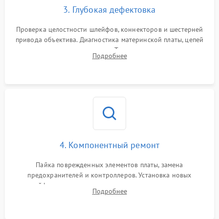
3. Глубокая дефектовка
Проверка целостности шлейфов, коннекторов и шестерней
привода объектива. Диагностика материнской платы, цепей
питания и картоприемника. Тестирование механизма
Подробнее
затвора и блока внутрикамерной стабилизации.
4. Компонентный ремонт
Пайка поврежденных элементов платы, замена
предохранителей и контроллеров. Установка новых
шлейфов, дисплея, механизма затвора или двигателя
Подробнее
автофокуса. Восстановление геометрии тубуса объектива
при заклинивании.