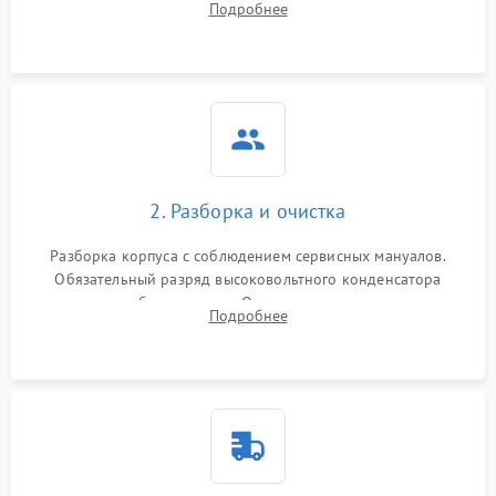
Подробнее
матрицы и затвора, проверка работы автофокуса и вспышки.
2. Разборка и очистка
Разборка корпуса с соблюдением сервисных мануалов.
Обязательный разряд высоковольтного конденсатора
вспышки для безопасности. Очистка внутренних узлов от
Подробнее
пыли, песка и следов влаги с помощью спецсредств.