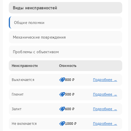
Виды неисправностей
Общие поломки
Механические повреждения
Проблемы с объективом
Неисправности
Стоимость
Электронные ошибки
Выключается
800 ₽
Подробнее →
Механические проблемы
Глючит
500 ₽
Подробнее →
Матрица и оптика
Залит
600 ₽
Подробнее →
Питание и питание цепей
Не включается
1000 ₽
Подробнее →
Проблемы с картами памяти