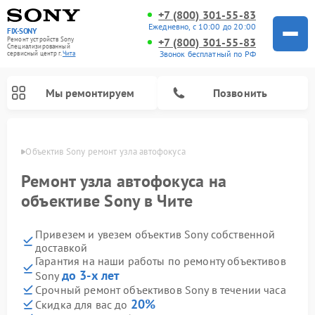
+7 (800) 301-55-83
Ежедневно, с 10:00 до 20:00
FIX-SONY
Ремонт устройств Sony
+7 (800) 301-55-83
Специализированный
Звонок бесплатный по РФ
cервисный центр г.
Чита
Мы ремонтируем
Позвонить
 Чите
Объектив Sony ремонт узла автофокуса
Ремонт узла автофокуса на
объективе Sony в Чите
Привезем и увезем объектив Sony собственной
доставкой
Гарантия на наши работы по ремонту объективов
до 3-х лет
Sony
Ремонт проигрывателей винила Sony
Ремонт акустических систем Sony
Ремонт микшерных пультов Sony
Ремонт игровых приставок Sony
Ремонт домашних кинотеатров Sony
Срочный ремонт объективов Sony в течении часа
20%
Скидка для вас до