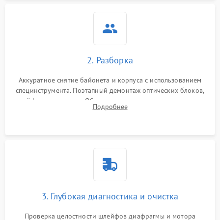
2. Разборка
Аккуратное снятие байонета и корпуса с использованием
специнструмента. Поэтапный демонтаж оптических блоков,
шлейфов и приводов. Обязательная маркировка положения
Подробнее
линзовых групп для сохранения заводской центровки при
сборке.
3. Глубокая диагностика и очистка
Проверка целостности шлейфов диафрагмы и мотора