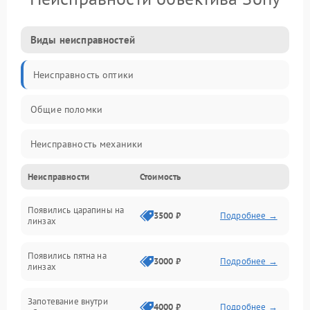
Виды неисправностей
Неисправность оптики
Общие поломки
Неисправность механики
Неисправности
Стоимость
Неисправность электроники (если объектив с мотором/
стабилизатором)
Появились царапины на
3500 ₽
Подробнее →
линзах
Прочие неисправности
Появились пятна на
3000 ₽
Подробнее →
линзах
Запотевание внутри
4000 ₽
Подробнее →