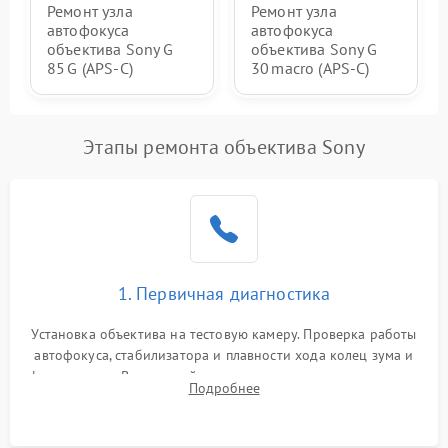
Ремонт узла
Ремонт узла
автофокуса
автофокуса
объектива Sony G
объектива Sony G
85 G (APS‑C)
30 macro (APS‑C)
Этапы ремонта объектива Sony
1. Первичная диагностика
Установка объектива на тестовую камеру. Проверка работы
автофокуса, стабилизатора и плавности хода колец зума и
фокусировки. Визуальный осмотр линз на наличие царапин,
Подробнее
грибка, пыли и оценка состояния контактов байонета.