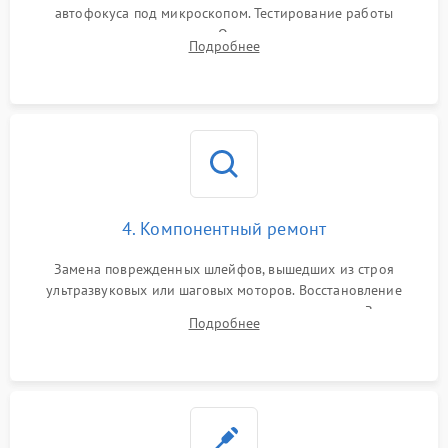
автофокуса под микроскопом. Тестирование работы
электромагнитного привода. Очистка оптических элементов
Подробнее
от пыли, следов влаги и грибка спецрастворами без
повреждения просветления.
4. Компонентный ремонт
Замена поврежденных шлейфов, вышедших из строя
ультразвуковых или шаговых моторов. Восстановление
геометрии направляющих при заклинивании зума. Замена
Подробнее
неисправного блока диафрагмы, датчиков положения или
поврежденных линз.