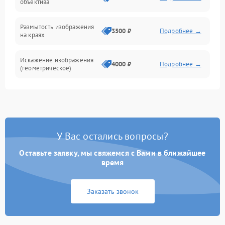
объектива
Размытость изображения
3500 ₽
Подробнее →
на краях
Искажение изображения
4000 ₽
Подробнее →
(геометрическое)
Появление бликов или
3500 ₽
Подробнее →
ореолов
Проблемы с резкостью
У Вас остались вопросы?
при всех фокусных
4500 ₽
Подробнее →
расстояниях
Оставьте заявку, мы свяжемся с Вами в ближайшее
время
Заказать звонок