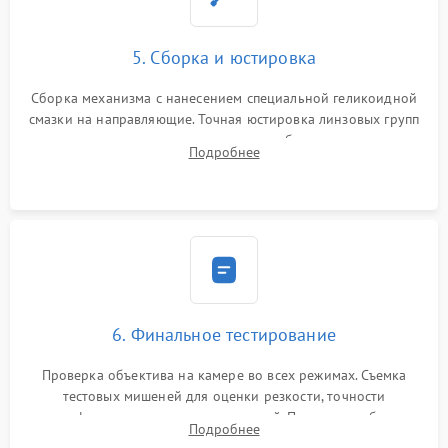
5. Сборка и юстировка
Сборка механизма с нанесением специальной геликоидной
смазки на направляющие. Точная юстировка линзовых групп
программным или механическим способом для устранения
Подробнее
бэк
6. Финальное тестирование
Проверка объектива на камере во всех режимах. Съемка
тестовых мишеней для оценки резкости, точности
автофокуса и отсутствия искажений. Проверка работы
Подробнее
диафрагмы на закрытых значениях и тестирование