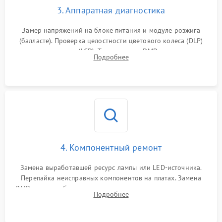
3. Аппаратная диагностика
Замер напряжений на блоке питания и модуле розжига
(балласте). Проверка целостности цветового колеса (DLP)
или поляризаторов (LCD). Тестирование DMD-чипа, датчиков
Подробнее
температуры и оптопар с помощью мультиметра и
осциллографа.
4. Компонентный ремонт
Замена выработавшей ресурс лампы или LED-источника.
Перепайка неисправных компонентов на платах. Замена
DMD-чипа при битых пикселях, установка нового цветового
Подробнее
колеса или восстановление сгоревших поляризационных
пленок.