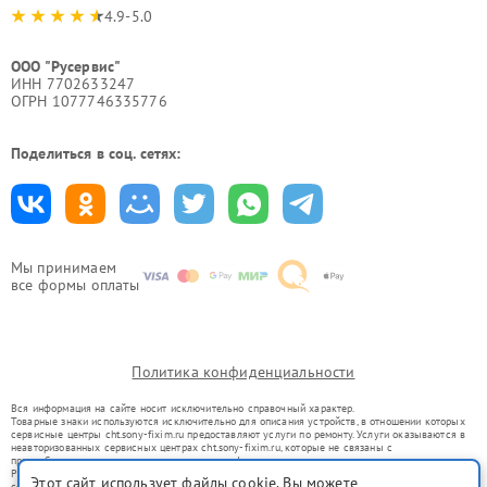
4.9-5.0
ООО "Русервис"
ИНН 7702633247
ОГРН 1077746335776
Поделиться в соц. сетях:
Мы принимаем
все формы оплаты
Политика конфиденциальности
Вся информация на сайте носит исключительно справочный характер.
Товарные знаки используются исключительно для описания устройств, в отношении которых
сервисные центры cht.sony-fixim.ru предоставляют услуги по ремонту. Услуги оказываются в
неавторизованных сервисных центрах cht.sony-fixim.ru, которые не связаны с
правообладателями товарных знаков или их официальными представителями.
Ремонт осуществляется для устройств, уже введенных в гражданский оборот в соответствии
Этот сайт использует файлы cookie. Вы можете
со статьей 1487 ГК РФ.