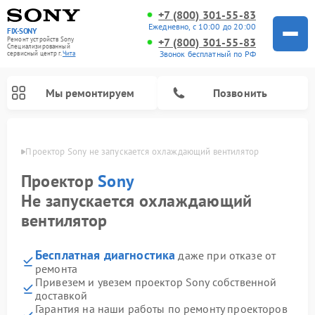
+7 (800) 301-55-83
Ежедневно, с 10:00 до 20:00
FIX-SONY
Ремонт устройств Sony
+7 (800) 301-55-83
Специализированный
Звонок бесплатный по РФ
cервисный центр г.
Чита
Мы ремонтируем
Позвонить
 Чите
Проектор Sony не запускается охлаждающий вентилятор
Проектор
Sony
Не запускается охлаждающий
вентилятор
Бесплатная диагностика
даже при отказе от
ремонта
Привезем и увезем проектор Sony собственной
Ремонт проигрывателей винила Sony
Ремонт акустических систем Sony
Ремонт микшерных пультов Sony
Ремонт игровых приставок Sony
Ремонт домашних кинотеатров Sony
доставкой
Гарантия на наши работы по ремонту проекторов