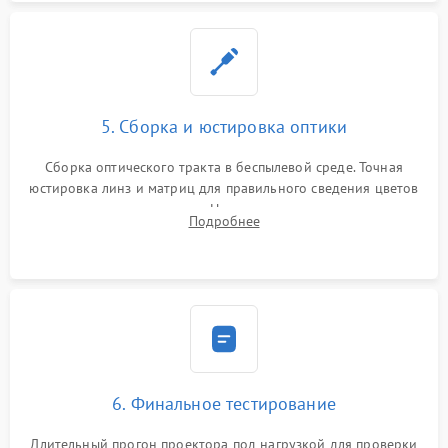
5. Сборка и юстировка оптики
Сборка оптического тракта в беспылевой среде. Точная
юстировка линз и матриц для правильного сведения цветов
и устранения размытия. Надежное подключение всех
Подробнее
шлейфов, установка датчиков и закрытие корпуса
устройства.
6. Финальное тестирование
Длительный прогон проектора под нагрузкой для проверки