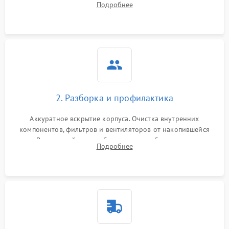
Подробнее
системы охлаждения по уровню шума вентиляторов.
2. Разборка и профилактика
Аккуратное вскрытие корпуса. Очистка внутренних
компонентов, фильтров и вентиляторов от накопившейся
пыли. Визуальный осмотр блока питания, балласта лампы и
Подробнее
материнской платы на наличие прогаров или вздутых
элементов.