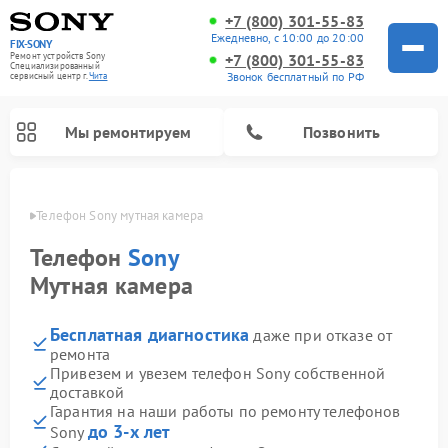
+7 (800) 301-55-83
Ежедневно, с 10:00 до 20:00
FIX-SONY
Ремонт устройств Sony
+7 (800) 301-55-83
Специализированный
Звонок бесплатный по РФ
cервисный центр г.
Чита
Мы ремонтируем
Позвонить
 Чите
Телефон Sony мутная камера
Телефон
Sony
Мутная камера
Бесплатная диагностика
даже при отказе от
ремонта
Привезем и увезем телефон Sony собственной
доставкой
Ремонт проигрывателей винила Sony
Ремонт игровых приставок Sony
Ремонт акустических систем Sony
Ремонт микшерных пультов Sony
Ремонт домашних кинотеатров Sony
Гарантия на наши работы по ремонту телефонов
до 3-х лет
Sony