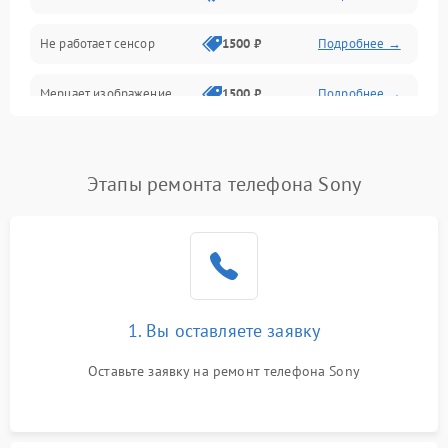
Не работает сенсор
1500 ₽
Подробнее →
Мерцает изображение
1500 ₽
Подробнее →
Не работает 3D Touch
2400 ₽
Подробнее →
Этапы ремонта телефона Sony
Не работает Face ID
4000 ₽
Подробнее →
1. Вы оставляете заявку
Оставьте заявку на ремонт телефона Sony