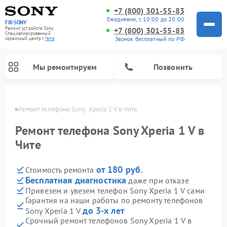
+7 (800) 301-55-83
Ежедневно, с 10:00 до 20:00
FIX-SONY
Ремонт устройств Sony
+7 (800) 301-55-83
Специализированный
Звонок бесплатный по РФ
cервисный центр г.
Чита
Мы ремонтируем
Позвонить
 Чите
Ремонт телефона Sony  Xperia 1 V в Чите
Ремонт телефона Sony Xperia 1 V в
Чите
от 180 руб.
Стоимость ремонта
Бесплатная диагностика
даже при отказе
Привезем и увезем телефон Sony Xperia 1 V сами
Гарантия на наши работы по ремонту телефонов
Ремонт проигрывателей винила Sony
Ремонт игровых приставок Sony
Ремонт акустических систем Sony
Ремонт микшерных пультов Sony
Ремонт домашних кинотеатров Sony
до 3-х лет
Sony Xperia 1 V
Срочный ремонт телефонов Sony Xperia 1 V в