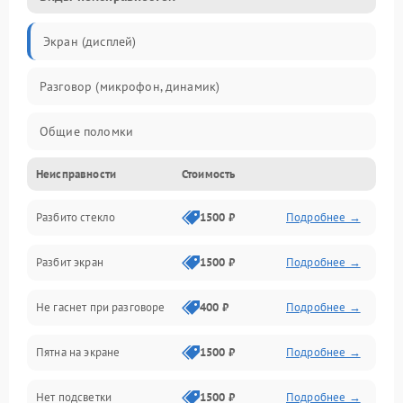
Экран (дисплей)
Разговор (микрофон, динамик)
Общие поломки
Неисправности
Стоимость
Проблемы связи
Разбито стекло
1500 ₽
Подробнее →
Камеры
Разбит экран
1500 ₽
Подробнее →
Проблемы с дисплеем и сенсором
Не гаснет при разговоре
400 ₽
Подробнее →
Зарядка
Пятна на экране
1500 ₽
Подробнее →
Проблемы с питанием, зарядкой и аккумулятором
Нет подсветки
1500 ₽
Подробнее →
Проблемы с работой системы, корпусом и другие