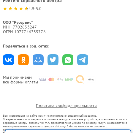
Рейтинг сервисного центра
4.9-5.0
ООО "Русервис"
ИНН 7702633247
ОГРН 1077746335776
Поделиться в соц. сетях:
Мы принимаем
все формы оплаты
Политика конфиденциальности
Вся информация на сайте носит исключительно справочный характер.
Товарные знаки используются исключительно для описания устройств, в отношении которых
сервисные центры cht.sony-fixim.ru предоставляют услуги по ремонту. Услуги оказываются в
неавторизованных сервисных центрах cht.sony-fixim.ru, которые не связаны с
правообладателями товарных знаков или их официальными представителями.