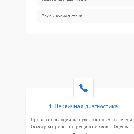
Звук и аудиосистема
Сигнал и приём каналов
Разъёмы и интерфейсы
Механические повреждения
Программное обеспечение
Корпус и механика
1. Первичная диагностика
Пульт и управление
Проверка реакции на пульт и кнопку включения
Осмотр матрицы на трещины и сколы. Оценка
Сеть и подключения
звука, наличия подсветки и индикаторов