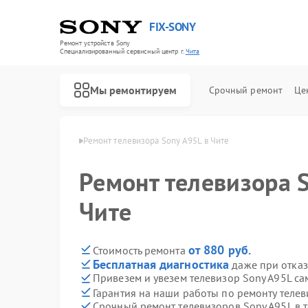
FIX-SONY
Ремонт устройств Sony
Специализированный cервисный центр г.
Чита
Мы ремонтируем
Срочный ремонт
Це
визоров Sony в Чите
Ремонт телевизора Sony A95L в Чите
Ремонт телевизора 
Чите
от 880 руб.
Стоимость ремонта
Бесплатная диагностика
даже при отказ
Привезем и увезем телевизор Sony A95L са
Гарантия на наши работы по ремонту теле
Срочный ремонт телевизоров Sony A95L в 
Ремонт игровых приставок Sony
Ремонт акустических систем Sony
Ремонт проигрывателей винила Sony
Ремонт микшерных пультов Sony
Ремонт домашних кинотеатров Sony
Ремонт видеорекордеров Sony