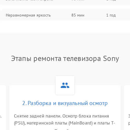
Неравномерная яркость
85 мин
1 год
Выгорание матрицы
90 мин
1 год
Этапы ремонта телевизора Sony
2. Разборка и визуальный осмотр
.
Снятие задней панели. Осмотр блока питания
(PSU), материнской платы (MainBoard) и платы T-
Con на вздутые конденсаторы, прогары,