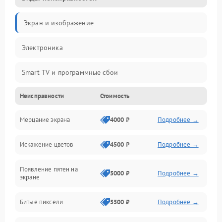
Экран и изображение
Электроника
Smart TV и программные сбои
Неисправности
Стоимость
Питание и запуск
Мерцание экрана
4000 ₽
Подробнее →
Подсветка и LED-модули
Искажение цветов
4500 ₽
Подробнее →
Звук и аудиосистема
Появление пятен на
Сигнал и приём каналов
5000 ₽
Подробнее →
экране
Разъёмы и интерфейсы
Битые пиксели
5500 ₽
Подробнее →
Механические повреждения