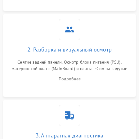
2. Разборка и визуальный осмотр
Снятие задней панели. Осмотр блока питания (PSU),
материнской платы (MainBoard) и платы T-Con на вздутые
конденсаторы, прогары, окисления и микротрещины.
Подробнее
Проверка надежности фиксации и целостности шлейфов.
3. Аппаратная диагностика