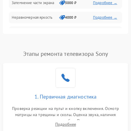
Затемнение части экрана
5000 ₽
Подробнее →
Программное обеспечение
Неравномерная яркость
4000 ₽
Подробнее →
Корпус и механика
Выгорание матрицы
6000 ₽
Подробнее →
Пульт и управление
Этапы ремонта телевизора Sony
Сеть и подключения
Аудио
Сетевая
1. Первичная диагностика
Проверка реакции на пульт и кнопку включения. Осмотр
матрицы на трещины и сколы. Оценка звука, наличия
подсветки и индикаторов ошибок. Подключение тестовых
Подробнее
источников сигнала для выявления симптомов поломки.