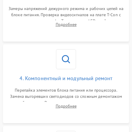
Замеры напряжений дежурного режима и рабочих цепей на
блоке питания. Проверка видеосигналов на плате T-Con с
помощью осциллографа. Тестирование LED-драйвера и
Подробнее
светодиодных планок подсветки мультиметром.
4. Компонентный и модульный ремонт
Перепайка элементов блока питания или процессора.
Замена выгоревших светодиодов со сложным демонтажом
хрупкой матрицы. Восстановление поврежденных дорожек,
Подробнее
прошивка микросхем памяти EEPROM