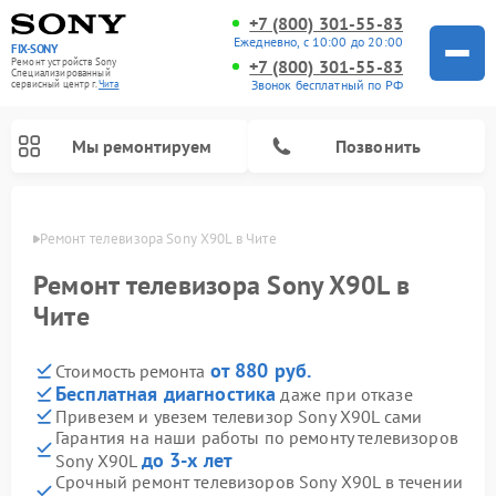
+7 (800) 301-55-83
Ежедневно, с 10:00 до 20:00
FIX-SONY
Ремонт устройств Sony
+7 (800) 301-55-83
Специализированный
Звонок бесплатный по РФ
cервисный центр г.
Чита
Мы ремонтируем
Позвонить
 Чите
Ремонт телевизора Sony X90L в Чите
Ремонт телевизора Sony X90L в
Чите
от 880 руб.
Стоимость ремонта
Бесплатная диагностика
даже при отказе
Привезем и увезем телевизор Sony X90L сами
Гарантия на наши работы по ремонту телевизоров
Ремонт проигрывателей винила Sony
Ремонт микшерных пультов Sony
Ремонт игровых приставок Sony
Ремонт акустических систем Sony
Ремонт домашних кинотеатров Sony
до 3-х лет
Sony X90L
Срочный ремонт телевизоров Sony X90L в течении