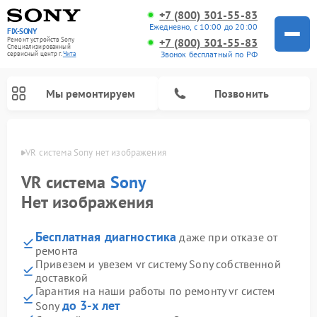
+7 (800) 301-55-83
Ежедневно, с 10:00 до 20:00
FIX-SONY
Ремонт устройств Sony
+7 (800) 301-55-83
Специализированный
Звонок бесплатный по РФ
cервисный центр г.
Чита
Мы ремонтируем
Позвонить
в Чите
VR система Sony нет изображения
VR система
Sony
Нет изображения
Бесплатная диагностика
даже при отказе от
ремонта
Привезем и увезем vr систему Sony собственной
доставкой
Ремонт микшерных пультов Sony
Ремонт проигрывателей винила Sony
Ремонт игровых приставок Sony
Ремонт акустических систем Sony
Ремонт домашних кинотеатров Sony
Гарантия на наши работы по ремонту vr систем
до 3-х лет
Sony